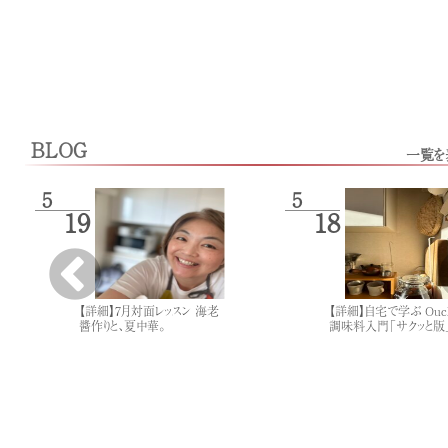
BLOG
一覧を
5
5
19
18
【詳細】7月対面レッスン 海老
【詳細】自宅で学ぶ Ouc
醬作りと、夏中華。
調味料入門「サクッと版